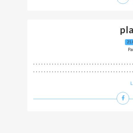
pl
21.
Pa
. . . . . . . . . . . . . . . . . . . . . . . . . . . . . . . . . . . . . 
. . . . . . . . . . . . . . . . . . . . . . . . . . . . . . . . . . . . . .
L