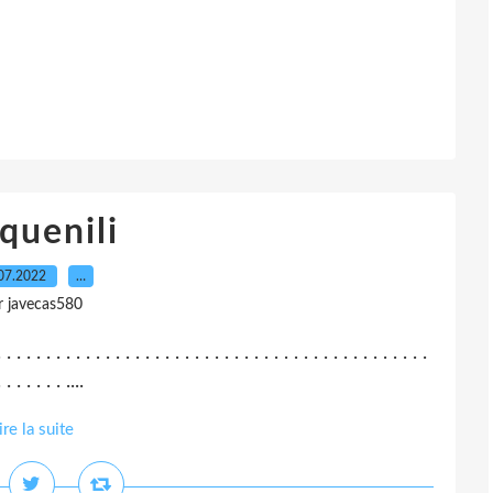
quenili
07.2022
…
r javecas580
. . . . . . . . . . . . . . . . . . . . . . . . . . . . . . . . . . . . . . . . . . . .
 . . . . . . ....
ire la suite